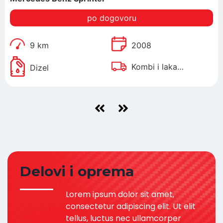
po dogovoru
9 km
2008
Kombi i laka
Dizel
dostavna vozila
Delovi i oprema
Lorem ipsum dolor sit amet,
consectetur adipiscing elit. Ut elit
tellus, luctus nec ullamcorper