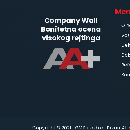
Me
Company Wall
O 
Bonitetna ocena
Voz
visokog rejtinga
Del
Do
Ref
Kon
Copyright © 2021 LKW Euro d.o.o. Brzan. All