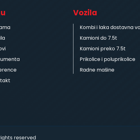
nu
Vozila
nama
Kombi i laka dostavna vo
ila
Kamioni do 7.5t
ovi
Kamioni preko 7.5t
kumenta
Prikolice i poluprikolice
erence
Radne mašine
takt
 rights reserved