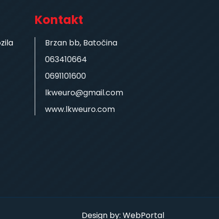
Kontakt
zila
Brzan bb, Batočina
063410664
0691101600
lkweuro@gmail.com
www.lkweuro.com
Design by: WebPortal