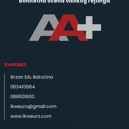
Bonitetna ocena visokog rejtinga
Kontakt
Brzan bb, Batočina
063410664
0691101600
lkweuro@gmail.com
www.lkweuro.com